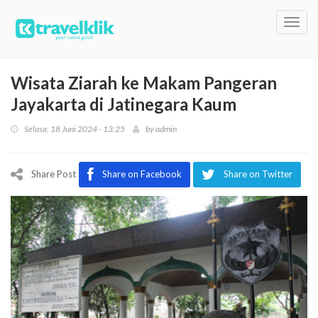
Toggl
navig
Wisata Ziarah ke Makam Pangeran
Jayakarta di Jatinegara Kaum
Selasa, 18 Juni 2024 - 13:25
by
admin
Share Post
Share on Facebook
Share on Twitter