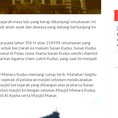
jarah masa lalu yang kerap dikunjungi wisatawan. Ini
baik anak-anak dan dewasa yang datang berkunjung ke
ngun pada tahun 956 H atau 1549 M, wisatawan yang
 untuk berziarah ke makam Sunan Kudus. Sunan Kudus
rkenal di Pulau Jawa. Nama Sunan Kudus sendiri diambil
rkan Agama Islam, yakni Kudus, yang saat ini menjadi
AD
d Menara Kudus memang cukup terik. Matahari begitu
at sejenak di pelataran masjid sebelum melaksanakan
asjid bersejarah yang dibangun atas prakarsa Sunan
ut masjid ini dengan sebutan Masjid Menara Kudus.
jid Al Aqsha serta Masjid Manar.