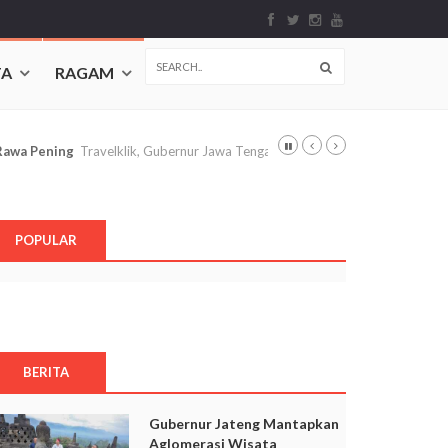
TA
RAGAM
Rawa Pening
Travelklik, Gubernur Jawa Tengah, Ahmad Luthfi ...
POPULAR
BERITA
Gubernur Jateng Mantapkan
Aglomerasi Wisata