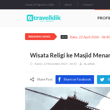
Jumat, 07 Agustus 2026
About
Contact
PROFI
BREAKING NEWS
Rabu, 22 April 2026 - 06:4
NEW
Wisata Religi ke Masjid Men
Kamis, 23 November 2023 - 18:31
by
admin
Share Post
Share on Facebook
S