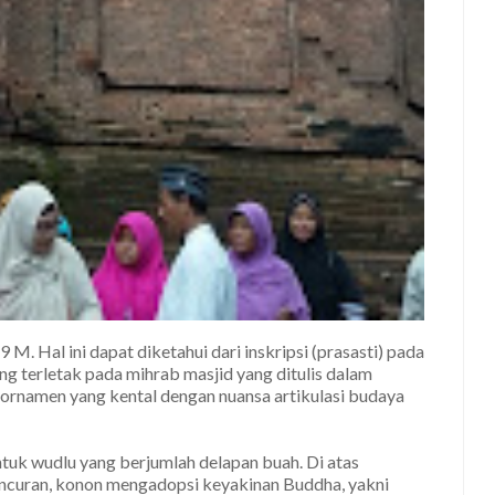
. Hal ini dapat diketahui dari inskripsi (prasasti) pada
g terletak pada mihrab masjid yang ditulis dalam
 ornamen yang kental dengan nuansa artikulasi budaya
tuk wudlu yang berjumlah delapan buah. Di atas
pancuran, konon mengadopsi keyakinan Buddha, yakni