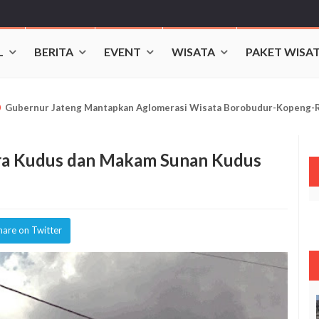
L
BERITA
EVENT
WISATA
PAKET WISA
0
Gubernur Jateng Mantapkan Aglomerasi Wisata Borobudur-Kopeng-
ara Kudus dan Makam Sunan Kudus
hare on Twitter