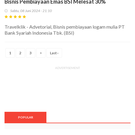
Bisnis Pembiayaan Emas BSI Melesat 30%
Sabtu, 08 Juni 2024 - 21:10
Travelklik - Advetorial, Bisnis pembiayaan logam mulia PT
Bank Syariah Indonesia Tbk. (BSI)
1
2
3
>
Last ›
ADVERTISEMENT
POPULAR