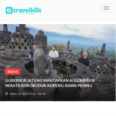
Toggl
navig
BERITA
GUBERNUR JATENG MANTAPKAN AGLOMERASI
WISATA BOROBUDUR-KOPENG-RAWA PENING
Rabu, 22 April 2026 - 06:40
Travelklik, Gubernur Jawa Tengah, Ahmad Luthfi
menyatakan, akan memantapkan kawasan wisata